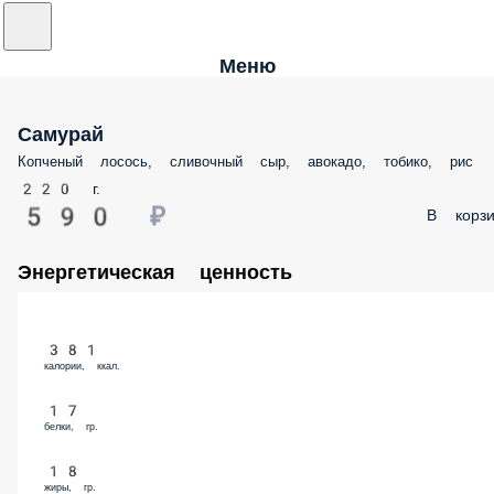
Меню
Самурай
Копченый лосось, сливочный сыр, авокадо, тобико, рис
220 г.
590 ₽
В корзи
Энергетическая ценность
381
калории, ккал.
17
белки, гр.
18
жиры, гр.