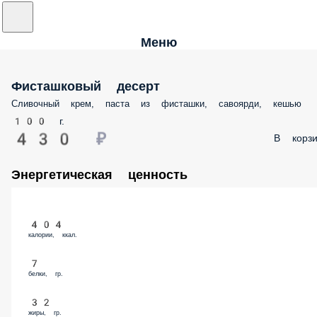
Меню
Фисташковый десерт
Сливочный крем, паста из фисташки, савоярди, кешью
100 г.
430 ₽
В корз
Энергетическая ценность
404
калории, ккал.
7
белки, гр.
32
жиры, гр.